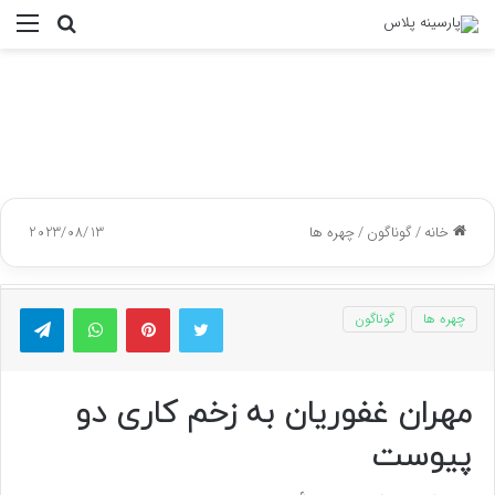
جستجو
منو
برای
خانه
/
گوناگون
/
چهره ها
2023/08/13
توییتر
پینتریست
واتس آپ
تلگر
چهره ها
گوناگون
مهران غفوریان به زخم کاری دو
پیوست