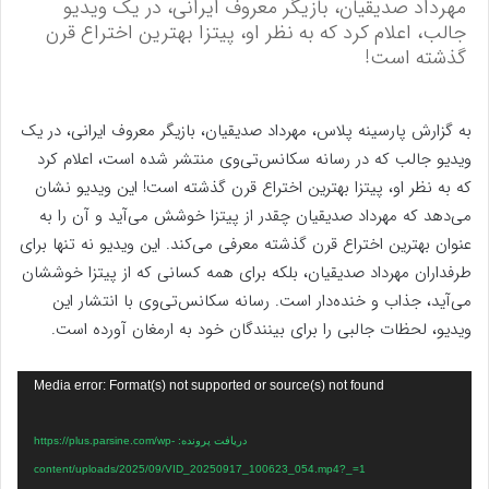
مهرداد صدیقیان، بازیگر معروف ایرانی، در یک ویدیو
جالب، اعلام کرد که به نظر او، پیتزا بهترین اختراع قرن
گذشته است!
به گزارش پارسینه پلاس، مهرداد صدیقیان، بازیگر معروف ایرانی، در یک
ویدیو جالب که در رسانه سکانس‌تی‌وی منتشر شده است، اعلام کرد
که به نظر او، پیتزا بهترین اختراع قرن گذشته است! این ویدیو نشان
می‌دهد که مهرداد صدیقیان چقدر از پیتزا خوشش می‌آید و آن را به
عنوان بهترین اختراع قرن گذشته معرفی می‌کند. این ویدیو نه تنها برای
طرفداران مهرداد صدیقیان، بلکه برای همه کسانی که از پیتزا خوششان
می‌آید، جذاب و خنده‌دار است. رسانه سکانس‌تی‌وی با انتشار این
ویدیو، لحظات جالبی را برای بینندگان خود به ارمغان آورده است.
نمایشگر
Media error: Format(s) not supported or source(s) not found
ویدیو
دریافت پرونده: https://plus.parsine.com/wp-
content/uploads/2025/09/VID_20250917_100623_054.mp4?_=1