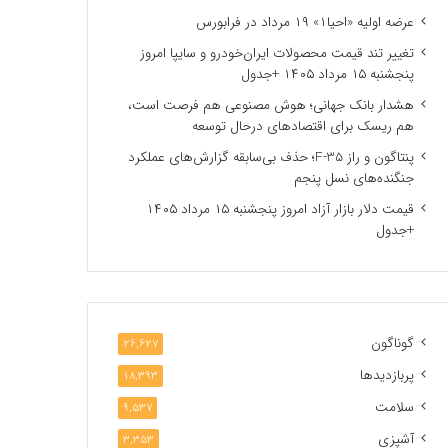
عرضه اولیه «احیا۱» ۱۹ مرداد در فرابورس
تغییر تند قیمت محصولات ایران‌خودرو و سایپا امروز
پنجشنبه ۱۵ مرداد ۱۴۰۵ +جدول
هشدار بانک جهانی؛ هوش مصنوعی هم فرصت است،
هم ریسک برای اقتصادهای درحال توسعه
پنتاگون و راز F-35؛ حذف بی‌سابقه گزارش‌های عملکرد
جنگنده‌های نسل پنجم
قیمت دلار بازار آزاد امروز پنجشنبه ۱۵ مرداد ۱۴۰۵
+جدول
گوناگون
26,627
پربازدیدها
18,393
سلامت
9,537
آشپزی
3,353