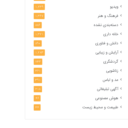
ویدیو
1,239
فرهنگ و هنر
1,367
دسته‌بندی نشده
886
خانه داری
1,321
دانش و فناوری
890
آرایش و زیبایی
1,283
گردشگری
743
زناشویی
461
مد و لباس
391
آگهی تبلیغاتی
218
هوش مصنوعی
46
طبیعت و محیط زیست
44