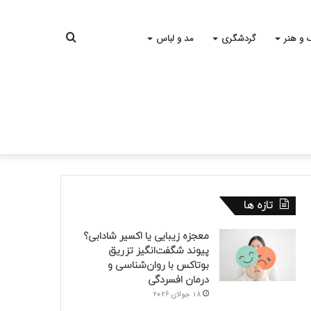
جستجو
 و هنر
گردشگری
مد و لباس
برای
تازه ها
معجزه زیبایی یا اکسیر شادابی؟
پیوند شگفت‌انگیز تزریق
بوتاکس با روان‌شناسی و
درمان افسردگی
18 جولای 2026