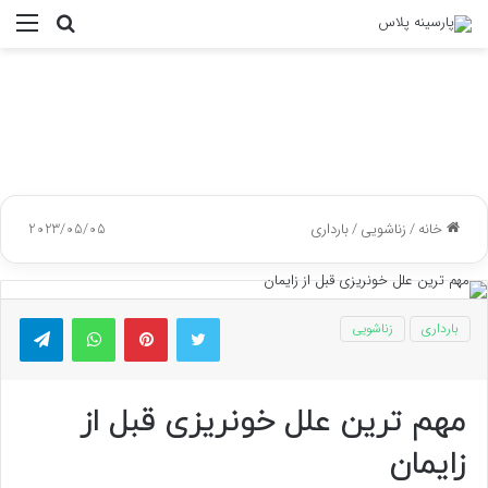
جستجو
منو
برای
خانه
/
زناشویی
/
بارداری
2023/05/05
توییتر
پینتریست
واتس آپ
تلگر
بارداری
زناشویی
مهم ترین علل خونریزی قبل از
زایمان