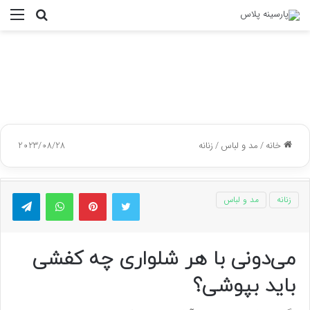
جستجو
منو
برای
خانه
/
مد و لباس
/
زنانه
2023/08/28
توییتر
پینتریست
واتس آپ
تلگر
زنانه
مد و لباس
می‌دونی با هر شلواری چه کفشی
باید بپوشی؟