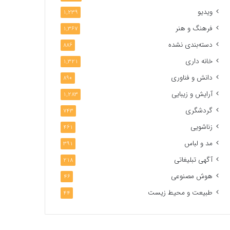
ویدیو
1,239
فرهنگ و هنر
1,367
دسته‌بندی نشده
886
خانه داری
1,321
دانش و فناوری
890
آرایش و زیبایی
1,283
گردشگری
743
زناشویی
461
مد و لباس
391
آگهی تبلیغاتی
218
هوش مصنوعی
46
طبیعت و محیط زیست
44