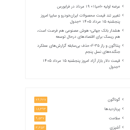
عرضه اولیه «احیا۱» ۱۹ مرداد در فرابورس
تغییر تند قیمت محصولات ایران‌خودرو و سایپا امروز
پنجشنبه ۱۵ مرداد ۱۴۰۵ +جدول
هشدار بانک جهانی؛ هوش مصنوعی هم فرصت است،
هم ریسک برای اقتصادهای درحال توسعه
پنتاگون و راز F-35؛ حذف بی‌سابقه گزارش‌های عملکرد
جنگنده‌های نسل پنجم
قیمت دلار بازار آزاد امروز پنجشنبه ۱۵ مرداد ۱۴۰۵
+جدول
گوناگون
26,627
پربازدیدها
18,393
سلامت
9,537
آشپزی
3,353