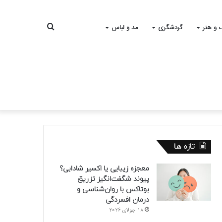
جستجو
 و هنر
گردشگری
مد و لباس
برای
تازه ها
معجزه زیبایی یا اکسیر شادابی؟
پیوند شگفت‌انگیز تزریق
بوتاکس با روان‌شناسی و
درمان افسردگی
18 جولای 2026