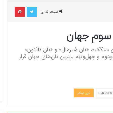
توییتر
پینتریست
اشتراک گذاری
ه سوم جهان
ن سنگک»، «نان شیرمال» و «نان تافتون»
‌دوم و چهل‌و‌نهم برترین نان‌های جهان قرار
کپی لینک