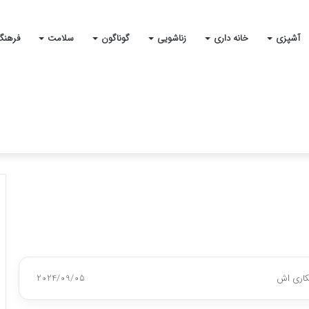
آشپزی
خانه داری
زناشویی
گوناگون
سلامت
فرهنگ
کاری اش
2024/09/05