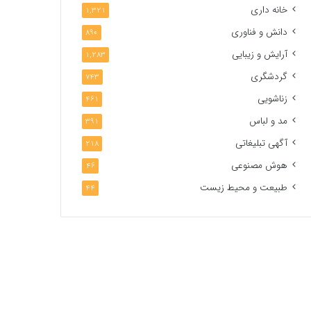
خانه داری
1,321
دانش و فناوری
890
آرایش و زیبایی
1,283
گردشگری
743
زناشویی
461
مد و لباس
391
آگهی تبلیغاتی
218
هوش مصنوعی
46
طبیعت و محیط زیست
44