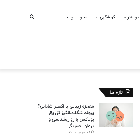
جستجو
 و هنر
گردشگری
مد و لباس
برای
تازه ها
معجزه زیبایی یا اکسیر شادابی؟
پیوند شگفت‌انگیز تزریق
بوتاکس با روان‌شناسی و
درمان افسردگی
18 جولای 2026