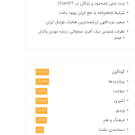
چت متنی نامحدود و رایگان در ChatGPT
شرایط تفاهم‌نامه به نفع ایران بهبود یافت
سعید عزت‌اللهی ارزشمندترین هافبک فوتبال ایران
نظرات شنیدنی نیک آفرید سماواتی درباره مهدی پاکدل
+ فیلم
گوناگون
26,627
پربازدیدها
18,393
سلامت
9,537
آشپزی
3,353
ویدیو
1,239
فرهنگ و هنر
1,367
دسته‌بندی نشده
886