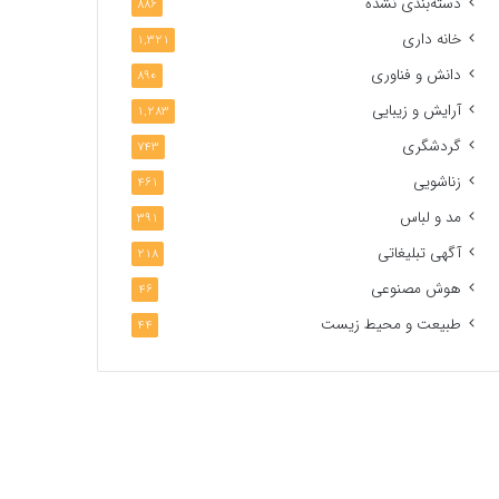
دسته‌بندی نشده
886
خانه داری
1,321
دانش و فناوری
890
آرایش و زیبایی
1,283
گردشگری
743
زناشویی
461
مد و لباس
391
آگهی تبلیغاتی
218
هوش مصنوعی
46
طبیعت و محیط زیست
44