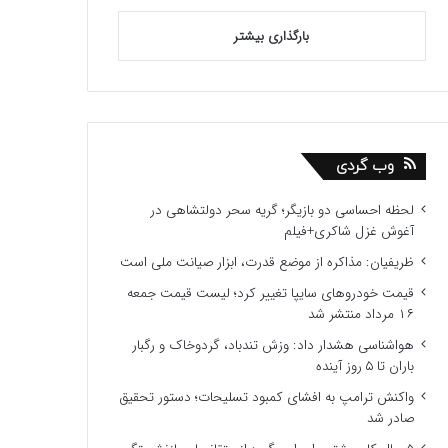
بارگذاری بیشتر
وب گردی
لحظه احساسی دو بازیگر؛ گریه سحر دولتشاهی در
آغوش غزل شاکری+فیلم
ظریفیان: مذاکره از موضع قدرت، ابزار صیانت ملی است
قیمت خودروهای سایپا تغییر کرد؛ لیست قیمت جمعه
۱۶ مرداد منتشر شد
هواشناسی هشدار داد: وزش تندباد، گردوخاک و رگبار
باران تا ۵ روز آینده
واکنش ترامپ به افشای کمبود تسلیحات؛ دستور تحقیق
صادر شد