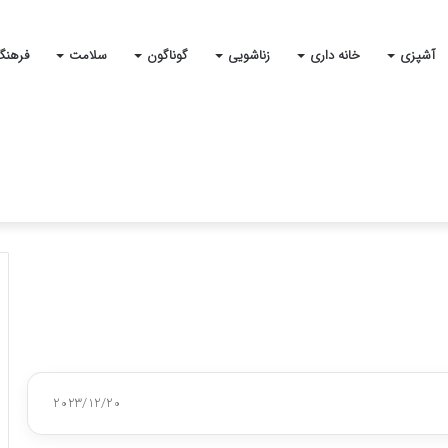
آشپزی
خانه داری
زناشویی
گوناگون
سلامت
فرهنگ
2023/12/20