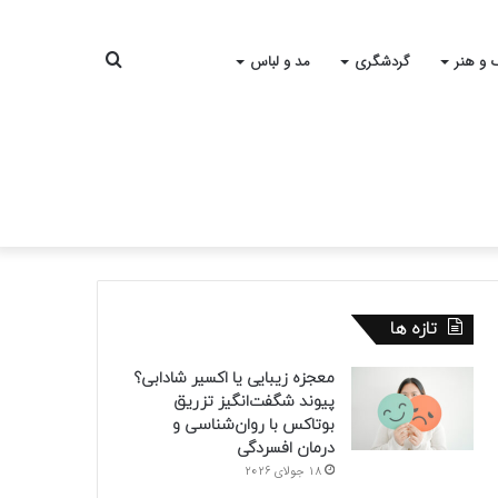
جستجو
 و هنر
گردشگری
مد و لباس
برای
تازه ها
معجزه زیبایی یا اکسیر شادابی؟
پیوند شگفت‌انگیز تزریق
بوتاکس با روان‌شناسی و
درمان افسردگی
18 جولای 2026