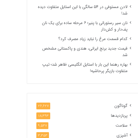
لادن مستوفی در ۵۴ سالگی با این استایل متفاوت دیده
شد!
نان سیر رستورانی با پنیر؛ ۶ مرحله ساده برای یک نان
پف‌دار و کش‌دار
کدام قسمت مرغ را نباید زیاد مصرف کرد؟
قیمت جدید برنج ایرانی، هندی و پاکستانی مشخص
شد
بهاره رهنما این بار با استایل انگلیسی ظاهر شد؛ تیپ
متفاوت بازیگر پرحاشیه!
گوناگون
26,627
پربازدیدها
18,393
سلامت
9,537
آشپزی
3,353