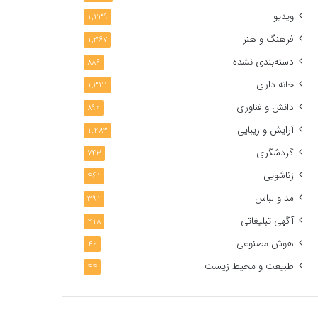
ویدیو
1,239
فرهنگ و هنر
1,367
دسته‌بندی نشده
886
خانه داری
1,321
دانش و فناوری
890
آرایش و زیبایی
1,283
گردشگری
743
زناشویی
461
مد و لباس
391
آگهی تبلیغاتی
218
هوش مصنوعی
46
طبیعت و محیط زیست
44