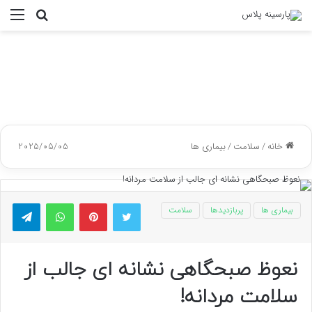
جستجو
منو
برای
خانه
/
سلامت
/
بیماری ها
2025/05/05
توییتر
پینتریست
واتس آپ
تلگر
بیماری ها
پربازدیدها
سلامت
نعوظ صبحگاهی نشانه ای جالب از
سلامت مردانه!