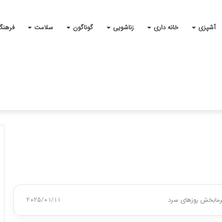
آشپزی
خانه داری
زناشویی
گوناگون
سلامت
فرهنگ
گرمابخش روزهای سرد
2025/01/11