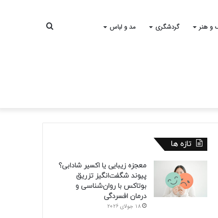
جستجو
 و هنر
گردشگری
مد و لباس
برای
تازه ها
معجزه زیبایی یا اکسیر شادابی؟
پیوند شگفت‌انگیز تزریق
بوتاکس با روان‌شناسی و
درمان افسردگی
18 جولای 2026