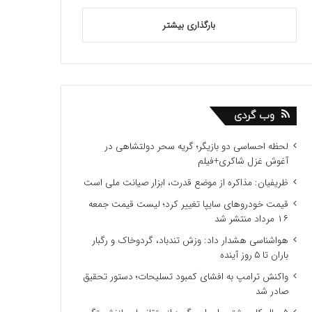
بارگذاری بیشتر
وب گردی
لحظه احساسی دو بازیگر؛ گریه سحر دولتشاهی در
آغوش غزل شاکری+فیلم
ظریفیان: مذاکره از موضع قدرت، ابزار صیانت ملی است
قیمت خودروهای سایپا تغییر کرد؛ لیست قیمت جمعه
۱۶ مرداد منتشر شد
هواشناسی هشدار داد: وزش تندباد، گردوخاک و رگبار
باران تا ۵ روز آینده
واکنش ترامپ به افشای کمبود تسلیحات؛ دستور تحقیق
صادر شد