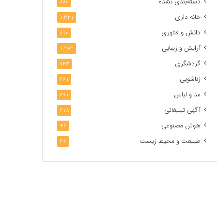
دسته‌بندی نشده
886
خانه داری
1,321
دانش و فناوری
890
آرایش و زیبایی
1,283
گردشگری
743
زناشویی
461
مد و لباس
391
آگهی تبلیغاتی
218
هوش مصنوعی
46
طبیعت و محیط زیست
44