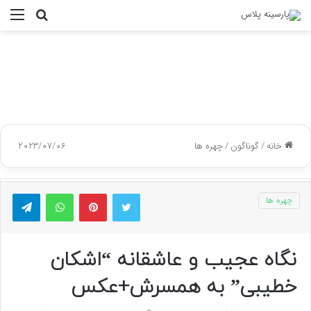
جستجو
منو
برای
خانه
/
گوناگون
/
چهره ها
2023/07/06
توییتر
پینتریست
واتس آپ
تلگر
چهره ها
نگاه عجیب و عاشقانه “اشکان
خطیبی” به همسرش+عکس