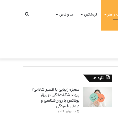
جستجو
 و هنر
گردشگری
مد و لباس
برای
تازه ها
معجزه زیبایی یا اکسیر شادابی؟
پیوند شگفت‌انگیز تزریق
بوتاکس با روان‌شناسی و
درمان افسردگی
18 جولای 2026