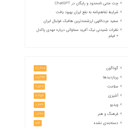
چت متنی نامحدود و رایگان در ChatGPT
شرایط تفاهم‌نامه به نفع ایران بهبود یافت
سعید عزت‌اللهی ارزشمندترین هافبک فوتبال ایران
نظرات شنیدنی نیک آفرید سماواتی درباره مهدی پاکدل
+ فیلم
گوناگون
26,627
پربازدیدها
18,393
سلامت
9,537
آشپزی
3,353
ویدیو
1,239
فرهنگ و هنر
1,367
دسته‌بندی نشده
886