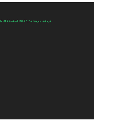
نمایشگر
ویدیو
دریافت پرونده: https://plus.parsine.com/wp-content/uploads/2025/01/WhatsApp-Video-2025-01-22-at-18.11.15.mp4?_=1