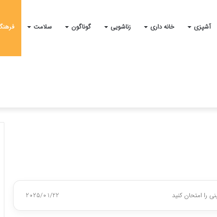
آشپزی
خانه داری
زناشویی
گوناگون
سلامت
فرهنگ
ی را امتحان کنید
2025/01/22