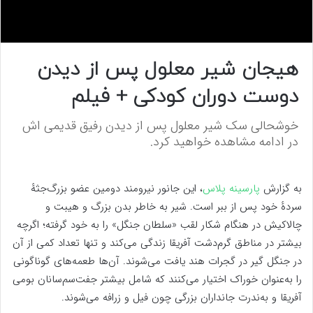
0
s
هیجان شیر معلول پس از دیدن
e
c
دوست دوران کودکی + فیلم
o
n
d
خوشحالی سک شیر معلول پس از دیدن رفیق قدیمی اش
s
o
در ادامه مشاهده خواهید کرد.
f
0
s
e
به گزارش
پارسینه پلاس
، این جانور نیرومند دومین عضو بزرگ‌جثهٔ
c
o
سردهٔ خود پس از ببر است. شیر به خاطر بدن بزرگ و هیبت و
n
چالاکیش در هنگام شکار لقب «سلطان جنگل» را به خود گرفته؛ اگرچه
d
s
بیشتر در مناطق گرم‌دشت آفریقا زندگی می‌کند و تنها تعداد کمی از آن
در جنگل گیر در گجرات هند یافت می‌شوند. آن‌ها طعمه‌های گوناگونی
را به‌عنوان خوراک اختیار می‌کنند که شامل بیشتر جفت‌سم‌سانان بومی
آفریقا و به‌ندرت جانداران بزرگی چون فیل و زرافه می‌شوند.