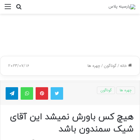
جستجو
منو
برای
خانه
/
گوناگون
/
چهره ها
2023/07/16
توییتر
پینتریست
واتس آپ
تلگر
چهره ها
گوناگون
هیچ کس باورش نمیشد این آقای
شیک سمندون باشد