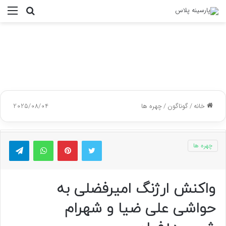
جستجو
منو
برای
خانه
/
گوناگون
/
چهره ها
2025/08/04
توییتر
پینتریست
واتس آپ
تلگر
چهره ها
واکنش ارژنگ امیرفضلی به
حواشی علی ضیا و شهرام‌