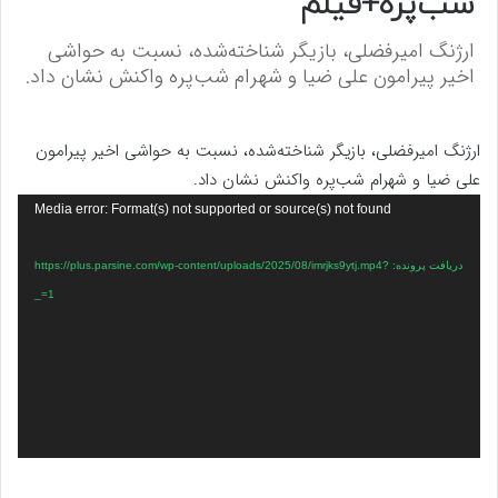
شب‌پره+فیلم
ارژنگ امیرفضلی، بازیگر شناخته‌شده، نسبت به حواشی
اخیر پیرامون علی ضیا و شهرام شب‌پره واکنش نشان داد.
ارژنگ امیرفضلی، بازیگر شناخته‌شده، نسبت به حواشی اخیر پیرامون
علی ضیا و شهرام شب‌پره واکنش نشان داد.
نمایشگر
Media error: Format(s) not supported or source(s) not found
ویدیو
دریافت پرونده: https://plus.parsine.com/wp-content/uploads/2025/08/imrjks9ytj.mp4?
_=1