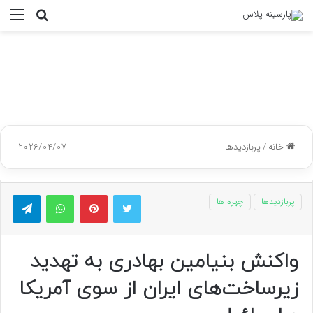
جستجو
منو
برای
خانه
/
پربازدیدها
2026/04/07
توییتر
پینتریست
واتس آپ
تلگر
پربازدیدها
چهره ها
واکنش بنیامین بهادری به تهدید
زیرساخت‌های ایران از سوی آمریکا