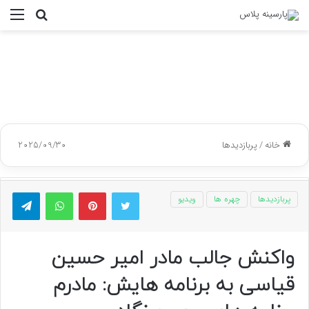
جستجو
منو
برای
خانه
/
پربازدیدها
2025/09/30
توییتر
پینتریست
واتس آپ
تلگر
پربازدیدها
چهره ها
ویدیو
واکنش جالب مادر امیر حسین
قیاسی به برنامه هایش: مادرم