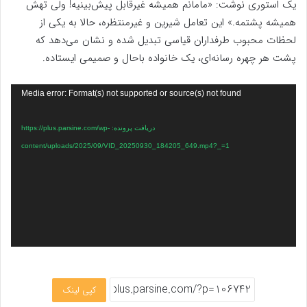
یک استوری نوشت: «مامانم همیشه غیرقابل پیش‌بینیه! ولی تهش
همیشه پشتمه.» این تعامل شیرین و غیرمنتظره، حالا به یکی از
لحظات محبوب طرفداران قیاسی تبدیل شده و نشان می‌دهد که
پشت هر چهره رسانه‌ای، یک خانواده باحال و صمیمی ایستاده.
نمایشگر
Media error: Format(s) not supported or source(s) not found
ویدیو
دریافت پرونده: https://plus.parsine.com/wp-
content/uploads/2025/09/VID_20250930_184205_649.mp4?_=1
کپی لینک