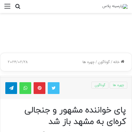
جستجو
منو
برای
خانه
/
گوناگون
/
چهره ها
2024/02/28
توییتر
پینتریست
واتس آپ
تلگر
چهره ها
گوناگون
پای خواننده مشهور و جنجالی
کره‌ای به مشهد باز شد