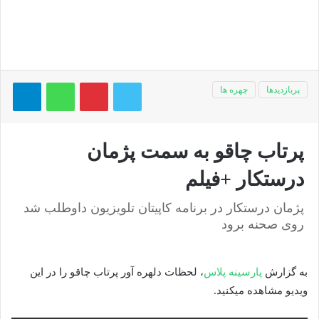
توییتر
پینتریست
واتس آپ
تلگر
پربازدیدها
چهره ها
پرتاب چاقو به سمت پژمان
درستکار +فیلم
پژمان درستکار در برنامه کاپیتان تلویزیون داوطلب شد
روی صحنه برود
به گزارش
پارسینه پلاس
، لحظات دلهره آور پرتاب چاقو را در این
ویدیو مشاهده میکنید.