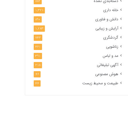
دسته‌بندی نشده
886
خانه داری
1,321
دانش و فناوری
890
آرایش و زیبایی
1,283
گردشگری
743
زناشویی
461
مد و لباس
391
آگهی تبلیغاتی
218
هوش مصنوعی
46
طبیعت و محیط زیست
44