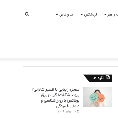
جستجو
 و هنر
گردشگری
مد و لباس
برای
تازه ها
معجزه زیبایی یا اکسیر شادابی؟
پیوند شگفت‌انگیز تزریق
بوتاکس با روان‌شناسی و
درمان افسردگی
18 جولای 2026