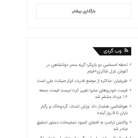
بارگذاری بیشتر
وب گردی
لحظه احساسی دو بازیگر؛ گریه سحر دولتشاهی در
آغوش غزل شاکری+فیلم
ظریفیان: مذاکره از موضع قدرت، ابزار صیانت ملی است
قیمت خودروهای سایپا تغییر کرد؛ لیست قیمت جمعه
۱۶ مرداد منتشر شد
هواشناسی هشدار داد: وزش تندباد، گردوخاک و رگبار
باران تا ۵ روز آینده
واکنش ترامپ به افشای کمبود تسلیحات؛ دستور تحقیق
صادر شد