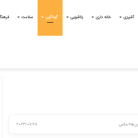
آشپزی
خانه داری
زناشویی
گوناگون
سلامت
فرهنگ
ون‌ها+عکس
2023/07/28