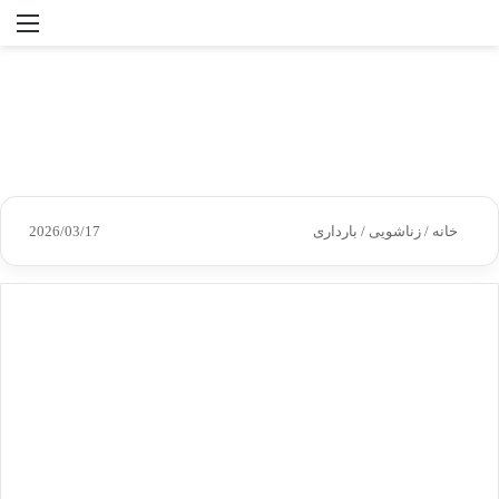
جستجو
منو
برای
خانه
/
زناشویی
/
بارداری
2026/03/17