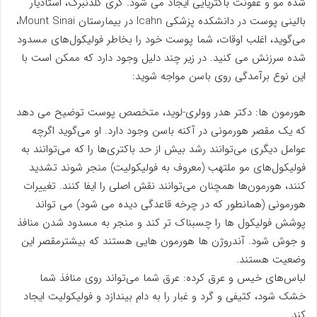
شده مو و عفونت باکتریایی ایجاد می شود. گری گلدنبرگ، استادیار
بالینی پوست در دانشکده پزشکی Icahn در بیمارستان Mount Sinai،
می‌گوید، اغلب اوقات، شما پوست خود را بخاطر فولیکول‌های مسدود
شده سرزنش می کنید. در زیر چند دلیل وجود دارد که ممکن است با
این نوع برآمدگی روی باسن مواجه شوید:
هورمون ها: دکتر هدر وولری-لوید، متخصص پوست توضیح می دهد
که یک مقصر هورمونی در آکنه باسن وجود دارد. او می‌گوید اگرچه
عوامل دیگری می‌توانند رشد بیش از حد باکتری‌ها را که می‌توانند به
فولیکول‌های مو ملتهب (معروف به فولیکولیت) منجر شوند تشدید
کنند، هورمون‌ها همچنان می‌توانند نقش اصلی را ایفا کنند. تغییرات
هورمونی (همانطور که در چرخه قاعدگی دیده می شود) می تواند
پوشش فولیکول ها را چسبناک تر کند و منجر به مسدود شدن منافذ
و جوش شود. آندروژن ها هورمون هایی هستند که بیشترمقصر این
وضعیت هستند.
لباس‌های خیس و عرق‌ کرده: عرق شما می‌تواند روی منافذ شما
خشک شود، کثیفی و گرد و غبار را به دام بیندازد و فولیکولیت ایجاد
کند.