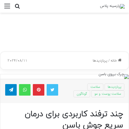
جستجو
منو
برای
خانه
/
پربازدیدها
2024/08/11
توییتر
پینتریست
واتس آپ
تلگر
پربازدیدها
سلامت
سلامت پوست و مو
گوناگون
چند ترفند کاربردی برای درمان
سریع جوش باسن