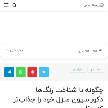
جستجو
منو
برای
خانه
/
خانه داری
2025/01/09
توییتر
پینتریست
واتس آپ
تلگر
خانه داری
دکوراسیون
چگونه با شناخت رنگ‌ها
دکوراسیون منزل خود را جذاب‌تر