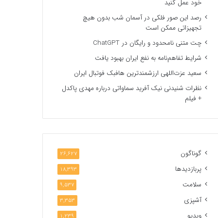
خود عمل کنید
رصد این صور فلکی در آسمان شب بدون هیچ
تجهیزاتی ممکن است
چت متنی نامحدود و رایگان در ChatGPT
شرایط تفاهم‌نامه به نفع ایران بهبود یافت
سعید عزت‌اللهی ارزشمندترین هافبک فوتبال ایران
نظرات شنیدنی نیک آفرید سماواتی درباره مهدی پاکدل
+ فیلم
گوناگون
26,627
پربازدیدها
18,393
سلامت
9,537
آشپزی
3,353
ویدیو
1,239