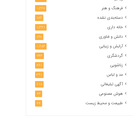
فرهنگ و هنر
1,367
دسته‌بندی نشده
886
خانه داری
1,321
دانش و فناوری
890
آرایش و زیبایی
1,283
گردشگری
743
زناشویی
461
مد و لباس
391
آگهی تبلیغاتی
218
هوش مصنوعی
46
طبیعت و محیط زیست
44