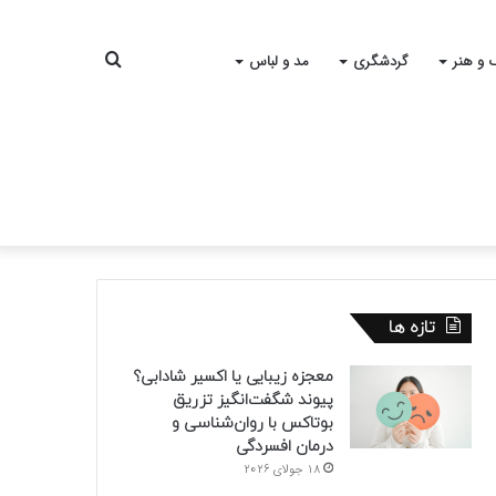
جستجو
 و هنر
گردشگری
مد و لباس
برای
تازه ها
معجزه زیبایی یا اکسیر شادابی؟
پیوند شگفت‌انگیز تزریق
بوتاکس با روان‌شناسی و
درمان افسردگی
18 جولای 2026