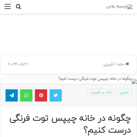
جستجو
منو
برای
خانه
/
آشپزی
2023/05/21
توییتر
پینتریست
واتس آپ
تلگر
آشپزی
کیک و شیرینی
چگونه در خانه چیپس توت فرنگی
درست کنیم؟