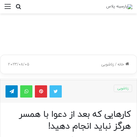
جستجو
منو
برای
خانه
/
زناشویی
2023/08/05
توییتر
پینتریست
واتس آپ
تلگر
زناشویی
کارهایی که بعد از دعوا با همسر
هرگز نباید انجام دهید!