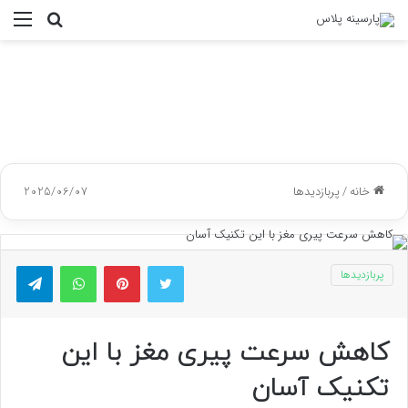
جستجو
منو
برای
خانه
/
پربازدیدها
2025/06/07
توییتر
پینتریست
واتس آپ
تلگر
پربازدیدها
کاهش سرعت پیری مغز با این
تکنیک آسان