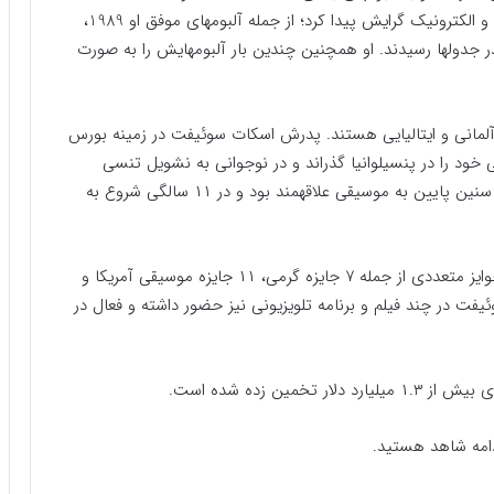
سبک موسیقی خود را گسترش داد. بعدها به سمت پاپ و الکترونیک گرایش پیدا کرد؛ از جمله آلبومهای موفق او 1989،
 آنان به صدر جدولها رسیدند. او همچنین چندین بار آلبومهایش را به صورت
 آلمانی و ایتالیایی هستند. پدرش اسکات سوئیفت در زمینه بورس
 خود را در پنسیلوانیا گذراند و در نوجوانی به نشویل تنسی
مهاجرت کرد تا به حرفه موسیقی کانتری بپردازد. تیلور از سنین پایین به موسیقی علاقهمند بود و در ۱۱ سالگی شروع به
او تاکنون بیش از ۵۰ میلیون آلبوم در جهان فروخته و جوایز متعددی از جمله ۷ جایزه گرمی، ۱۱ جایزه موسیقی آمریکا و
فت در چند فیلم و برنامه تلویزیونی نیز حضور داشته و فعال در