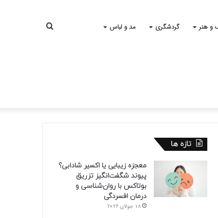
جستجو
 و هنر
گردشگری
مد و لباس
برای
تازه ها
معجزه زیبایی یا اکسیر شادابی؟
پیوند شگفت‌انگیز تزریق
بوتاکس با روان‌شناسی و
درمان افسردگی
18 جولای 2026