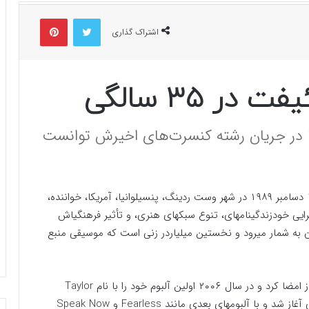
توییتر
پینتریست
اشتراک گذاری
ر ۳۵ سالگی
کایی‌ها در جریان رشته کنسرت‌های اخیرش توانست
تیلور آلیسون سوئیفت (Taylor Alison Swift) متولد ۱۳ دسامبر ۱۹۸۹ در شهر وست ردینگ، پنسیلوانیا، آمریکا، خواننده،
رایی خودزندگینامهای، تنوع سبکهای هنری، و تأثیر فرهنگیاش
ن به شمار میرود و نخستین میلیاردر زنی است که موسیقی منبع
تیلور در سال ۲۰۰۵ قراردادی با شرکت بیگ مشین رکوردز امضا کرد و در سال ۲۰۰۶ اولین آلبوم خود را با نام Taylor
Swift منتشر نمود. فعالیت حرفهای او با موسیقی کانتری آغاز شد و با آلبومهای بعدی مانند Fearless و Speak Now