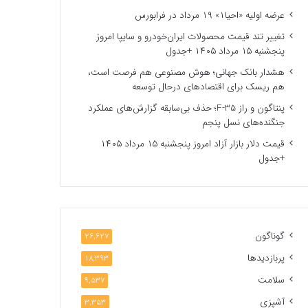
عرضه اولیه «احیا۱» ۱۹ مرداد در فرابورس
تغییر تند قیمت محصولات ایران‌خودرو و سایپا امروز
پنجشنبه ۱۵ مرداد ۱۴۰۵ +جدول
هشدار بانک جهانی؛ هوش مصنوعی هم فرصت است،
هم ریسک برای اقتصادهای درحال توسعه
پنتاگون و راز F-35؛ حذف بی‌سابقه گزارش‌های عملکرد
جنگنده‌های نسل پنجم
قیمت دلار بازار آزاد امروز پنجشنبه ۱۵ مرداد ۱۴۰۵
+جدول
گوناگون
26,627
پربازدیدها
18,393
سلامت
9,537
آشپزی
3,353