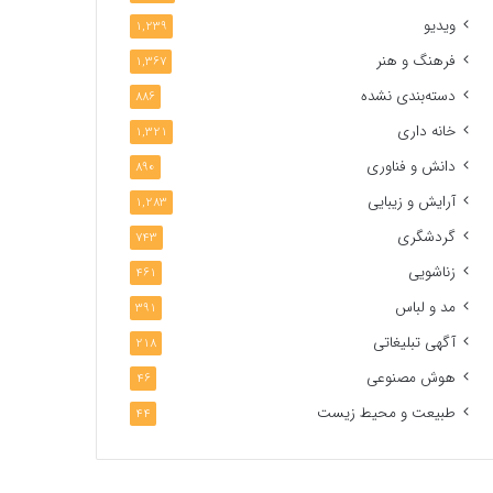
ویدیو
1,239
فرهنگ و هنر
1,367
دسته‌بندی نشده
886
خانه داری
1,321
دانش و فناوری
890
آرایش و زیبایی
1,283
گردشگری
743
زناشویی
461
مد و لباس
391
آگهی تبلیغاتی
218
هوش مصنوعی
46
طبیعت و محیط زیست
44