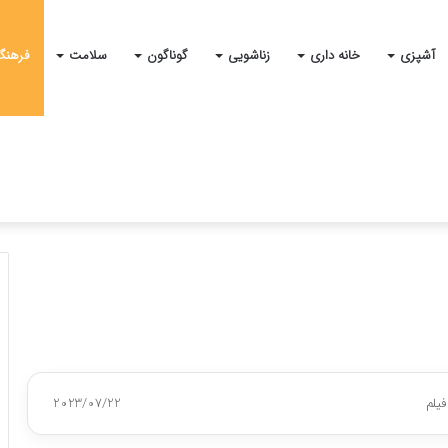
آشپزی
خانه داری
زناشویی
گوناگون
سلامت
فرهنگ
فیلم
2023/07/22