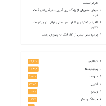
هرمز نیست
مهران غفوریان از بزرگ‌ترین آرزوی بازیگری‌اش گفت+
فیلم
تاکید پزشکیان بر نقش آموزه‌های قرآنی در پیشرفت
کشور
پرسپولیس پیش از آغاز لیگ به پیروزی رسید
گوناگون
26,627
پربازدیدها
18,393
سلامت
9,537
آشپزی
3,353
ویدیو
1,239
فرهنگ و هنر
1,367