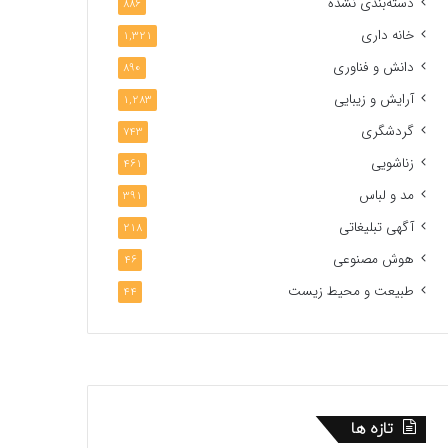
دسته‌بندی نشده
886
خانه داری
1,321
دانش و فناوری
890
آرایش و زیبایی
1,283
گردشگری
743
زناشویی
461
مد و لباس
391
آگهی تبلیغاتی
218
هوش مصنوعی
46
طبیعت و محیط زیست
44