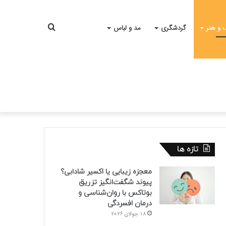
جستجو
 و هنر
گردشگری
مد و لباس
برای
تازه ها
معجزه زیبایی یا اکسیر شادابی؟
پیوند شگفت‌انگیز تزریق
بوتاکس با روان‌شناسی و
درمان افسردگی
18 جولای 2026