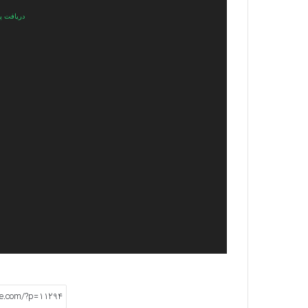
دریافت پرونده: ploads/2023/07/IMG_5536.mp4?_=1