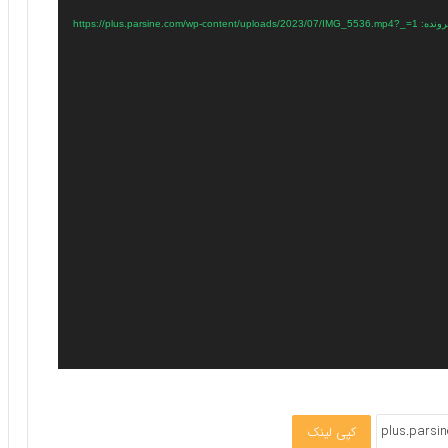
https://plus.parsine.com/wp-content/u
کپی لینک