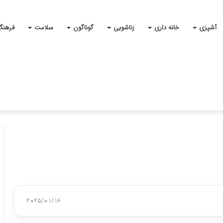
آشپزی
خانه داری
زناشویی
گوناگون
سلامت
فرهنگ
2025/01/16