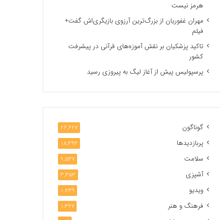
هرمز نیست
مهران غفوریان از بزرگ‌ترین آرزوی بازیگری‌اش گفت+
فیلم
تاکید پزشکیان بر نقش آموزه‌های قرآنی در پیشرفت
کشور
پرسپولیس پیش از آغاز لیگ به پیروزی رسید
گوناگون
26,627
پربازدیدها
18,393
سلامت
9,537
آشپزی
3,353
ویدیو
1,239
فرهنگ و هنر
1,367