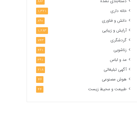
دسته‌بندی نشده
886
خانه داری
1,321
دانش و فناوری
890
آرایش و زیبایی
1,283
گردشگری
743
زناشویی
461
مد و لباس
391
آگهی تبلیغاتی
218
هوش مصنوعی
46
طبیعت و محیط زیست
44