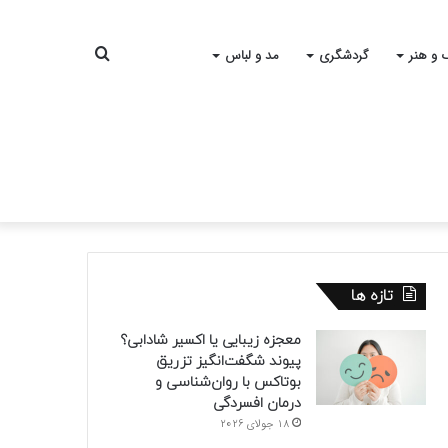
جستجو
 و هنر
گردشگری
مد و لباس
برای
تازه ها
معجزه زیبایی یا اکسیر شادابی؟
پیوند شگفت‌انگیز تزریق
بوتاکس با روان‌شناسی و
درمان افسردگی
18 جولای 2026