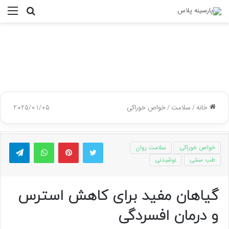
جستجو
منو
برای
خانه
/
سلامت
/
خواص خوراکی
2025/01/05
توییتر
پینتریست
واتس آپ
تلگر
خواص خوراکی
سلامت روان
طب سنتی
نوشیدنی
گیاهان مفید برای کاهش استرس
و درمان افسردگی