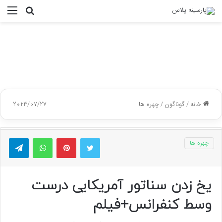
جستجو
منو
برای
خانه
/
گوناگون
/
چهره ها
2023/07/27
توییتر
پینتریست
واتس آپ
تلگر
چهره ها
یخ زدن سناتور آمریکایی درست
وسط کنفرانس+فیلم