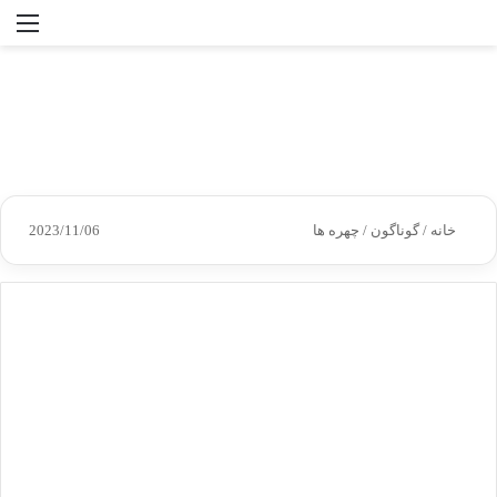
جستجو
منو
برای
خانه
/
گوناگون
/
چهره ها
2023/11/06