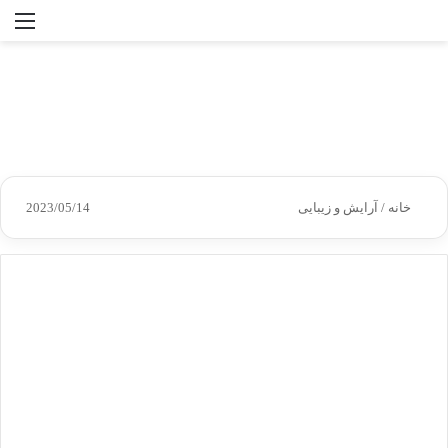
جستجو
منو
برای
خانه
/
آرایش و زیبایی
2023/05/14