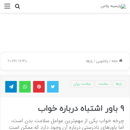
جستجو
منو
برای
خانه
/
زناشویی
/
رازها
2024/12/30
توییتر
پینتریست
واتس آپ
تلگر
رازها
سلامت
سلامت روان
۹ باور اشتباه درباره خواب
چرخه خواب یکی از مهم‌ترین عوامل سلامت بدن است،
اما باورهای نادرستی درباره آن وجود دارد که ممکن است