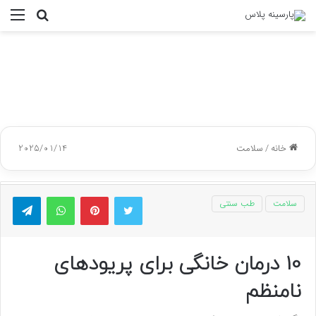
جستجو
منو
برای
خانه
/
سلامت
2025/01/14
توییتر
پینتریست
واتس آپ
تلگر
سلامت
طب سنتی
10 درمان خانگی برای پریودهای
نامنظم