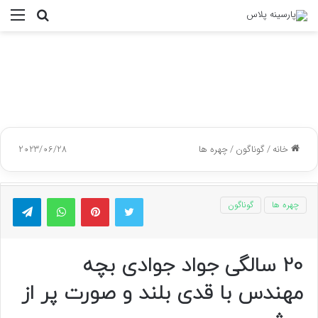
جستجو
منو
برای
خانه
/
گوناگون
/
چهره ها
2023/06/28
توییتر
پینتریست
واتس آپ
تلگر
چهره ها
گوناگون
20 سالگی جواد جوادی بچه
مهندس با قدی بلند و صورت پر از