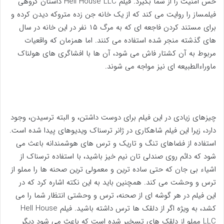
حس امنیت را از شما بگیرد. فیلم Hell House LLC داستان گروهی
فیلمساز را روایت می کند که از یک خانه جن زده متروکه دیدن کرده و
برای مستند کردن فاجعه ای که به مرگ ۱۵ نفر در این خانه در سال
های گذشته منجر شده استفاده می کنند. اما همزمان که واقعیات
مربوط به آن کشتار فاش می شود، آن ها با افشاگری های هولناک
ماوراءالطبیعه ای نیز مواجه می شوند.
چیزهای زیادی در این فیلم برای دوست داشتن، و البته ترسیدن، وجود
دارد، زیرا این فیلم شاهکاری در ژانر ترسناک ویدیوهای پیدا شده است.
استفاده از فضاهای تنگ و تاریک و ترس های هوشمندانه باعث می
شود که دائم روی صندلی تان نیم خیز باشید، با استفاده ترسناک از
اشیاء بی جان که حتی ساده ترین و معمولی ترین صحنه ها را مملو از
ترس و وحشت می کند. همچنین باید به این نکته اشاره کرد که در
این فیلم در هر گوشه ای از صحنه، ترس و وحشتی انتظار شما را می
کشد، به ویژه اگر از دلقک ها ترس داشته باشید. فیلم Hell House
LLC مملو از دلقک های تسخیر شده است که باعث می شود دیگر