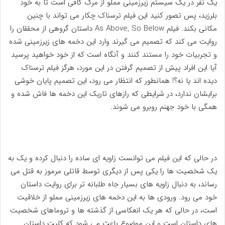
یک نفر در یک سیستم زیرزمینی مملو از مرگ کافی است تا به خود
بلرزید، پس تصور کنید این فیلم ترسناک چکار می تواند با چنین
مکانی بکند. فیلم As Above, So Below داستان گروهی از محققان را
روایت می کند که تصمیم می گیرند وارد این دخمه های زیرزمینی شده
و تجربیات خود را مستند کنند و آنگاه است که از خود خواهید پرسید
آیا این افراد پیش از تصمیم گرفتن در این مورد، هرگز فیلم ترسناک
دیده اند یا نه؟! همانطور که انتظار می رود، این تصمیم پایان خوشی
برایشان ندارد، در شرایطی که رازهای تاریک این دخمه ها فاش شده و
همگی با خود جهنم روبرو می شوند.
در حالی که این فیلم می توانست زاویه ای ساده را دنبال کرده و یک به
یک شخصیت ها را یکی پس از دیگری توسط قاتلی مرموز به قتل می
رساند، به دنبال زاویه های بسیار جاه طلبانه تر برای روایت داستان
خود می رود. ورودی ها به این دخمه های زیرزمینی مملو از خلاقیت
است، در حالی که هر یک انعکاسی از گذشته ها و تروماهای شخصیت
های داستان است و این موضوع باعث می شود که کلیت داستان