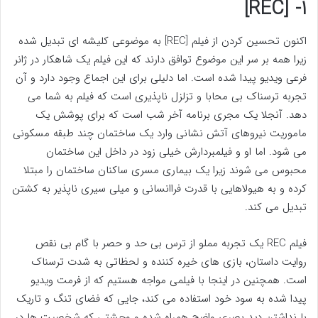
۱- [REC]
اکنون تحسین کردن از فیلم [REC] به موضوعی کلیشه ای تبدیل شده
زیرا همه بر سر این موضوع توافق دارند که این فیلم یک شاهکار در ژانر
فرعی ویدیو پیدا شده است. اما دلیلی برای این اجماع وجود دارد و آن
تجربه ترسناک بی محابا و تزلزل ناپذیری است که فیلم به شما می
دهد. آنجلا یک مجری برنامه آخر شب است که برای پوشش یک
ماموریت نیروهای آتش نشانی وارد یک ساختمان چند طبقه مسکونی
می شود. اما او و فیلمبردارش خیلی زود در داخل این ساختمان
محبوس می شوند زیرا یک بیماری مسری ساکنان ساختمان را مبتلا
کرده و به هیولاهایی با قدرت فراانسانی و میلی سیری ناپذیر به کشتن
تبدیل می کند.
فیلم REC یک تجربه مملو از ترس بی حد و حصر با گام بی نقص
روایت داستان، بازی های خیره کننده و لحظاتی به شدت ترسناک
است. همچنین در اینجا با فیلمی مواجه هستیم که از فرمت ویدیو
پیدا شده به سود خود استفاده می کند، جایی که فضای تنگ و تاریک
با نداشتن دید بصری واضح همراه شده و وحشتی که شخصیت ها در