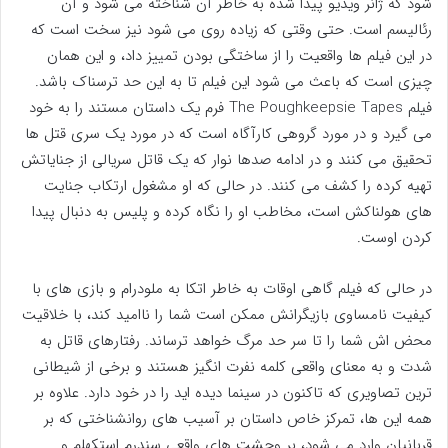
شود که ژانر ویدیو پیدا شده به خاطر آن شناخته می شود و آن
رئالیسم است. حتی وقتی که زیاده روی می شود نیز سخت است که
در این فیلم ها واقعیت را از ساختگی بودن تمییز داد، و این همان
چیزی است که باعث می شود این فیلم تا به این حد ترسناک باشد.
فیلم The Poughkeepsie Tapes فرم یک داستان مستند را به خود
می گیرد و در مورد گروهی کارآگاه است که در مورد یک سری قتل ها
تحقیق می کنند و در ادامه صدها نوار که یک قاتل سریالی از جنایاتش
تهیه کرده را کشف می کنند. در حالی که او مشغول ارتکاب جنایت
های هولناکش است، مخاطب او را نگاه کرده و پلیس به دنبال پیدا
کردن اوست.
در حالی که فیلم گاهی اوقات به خاطر اتکا به ملودرام و بازی های با
کیفیت نامساوی بازیگرانش ممکن است شما را ناامید کند، با خلاقیت
محض اش شما را تا سر حد مرگ خواهد ترساند. رفتارهای قاتل به
شدت و به معنای واقعی کلمه نفرت انگیز هستند و برخی از شیطانی
ترین تصاویری که تاکنون در سینما دیده اید را در خود دارد. علاوه بر
همه این ها، تمرکز خاص داستان بر آسیب های روانشناختی که بر
قربانیان وارد می شود، بر وحشت های واقعی سندرم استکهلم و