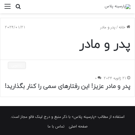
جستجو
منو
برای
خانه
/
پدر و مادر
2024/01/21
پدر و مادر
زناشویی
21 ژانویه 2024
0
پدر و مادر عزیز! این رفتارهای سمی را کنار بگذارید!
استفاده از مطالب «پارسینه پلاس» با ذکر منبع و درج لینک فالو مجاز است.
صفحه اصلی
تماس با ما